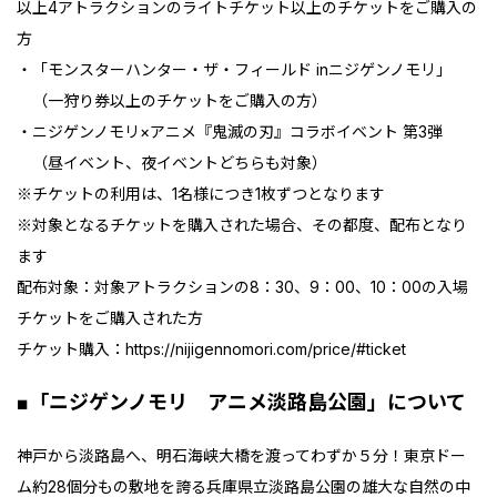
以上4アトラクションのライトチケット以上のチケットをご購入の
方
・「モンスターハンター・ザ・フィールド inニジゲンノモリ」
（一狩り券以上のチケットをご購入の方）
・ニジゲンノモリ×アニメ『鬼滅の刃』コラボイベント 第3弾
（昼イベント、夜イベントどちらも対象）
※チケットの利用は、1名様につき1枚ずつとなります
※対象となるチケットを購入された場合、その都度、配布となり
ます
配布対象：対象アトラクションの8：30、9：00、10：00の入場
チケットをご購入された方
チケット購入：
https://nijigennomori.com/price/#ticket
■「ニジゲンノモリ アニメ淡路島公園」について
神戸から淡路島へ、明石海峡大橋を渡ってわずか５分！東京ドー
ム約28個分もの敷地を誇る兵庫県立淡路島公園の雄大な自然の中