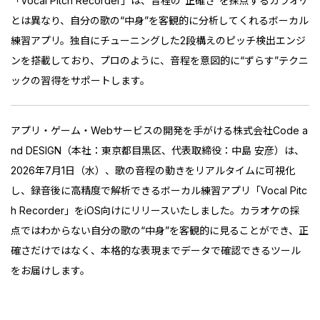
「Vocal Pitch Recorder」は、音程の“正確さ”を採点するカラオケ
とは異なり、自分の歌の“中身”を客観的に分析してくれるボーカル
練習アプリ。独自にチューニングした2段構えのピッチ検出エンジ
ンを搭載しており、プロのように、音程を意図的に“ずらす”テクニ
ックの習得をサポートします。
アプリ・ゲーム・Webサービスの開発を手がける株式会社Code a
nd DESIGN（本社：東京都目黒区、代表取締役：中島 安彦）は、
2026年7月1日（水）、歌の音程の動きをリアルタイムに可視化
し、録音後に高精度で解析できるボーカル練習アプリ「Vocal Pitc
h Recorder」をiOS向けにリリースいたしました。カラオケの採
点ではわからない自分の歌の“中身”を客観的に見ることができ、正
確さだけではなく、本格的な表現までデータで確認できるツール
をお届けします。